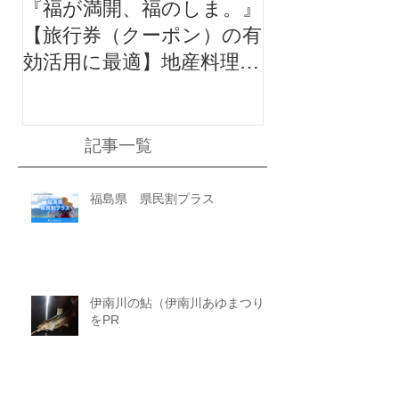
『福が満開、福のしま。』
【旅行券（クーポン）の有
効活用に最適】地産料理に
地酒付き満足ポッキリプラ
ン
記事一覧
福島県 県民割プラス
伊南川の鮎（伊南川あゆまつり）
をPR