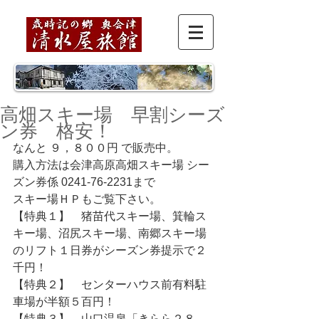
高畑スキー場 早割シーズ
ン券 格安！
なんと ９，８００円 で販売中。 
購入方法は会津高原高畑スキー場 シー
ズン券係 0241-76-2231まで 
スキー場ＨＰもご覧下さい。 
【特典１】　猪苗代スキー場、箕輪ス
キー場、沼尻スキー場、南郷スキー場
のリフト１日券がシーズン券提示で２
千円！ 
【特典２】　センターハウス前有料駐
車場が半額５百円！ 
【特典３】　山口温泉「きらら２８