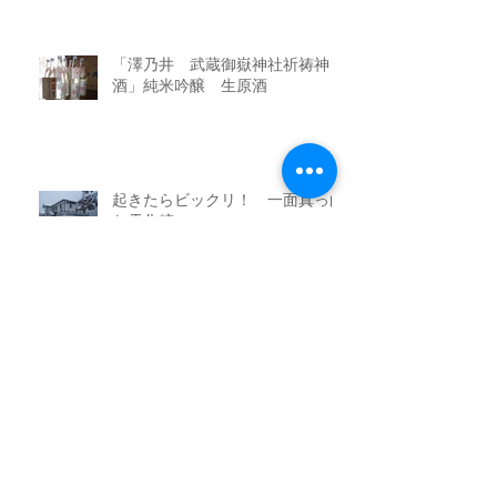
「澤乃井 武蔵御嶽神社祈祷神
酒」純米吟醸 生原酒
起きたらビックリ！ 一面真っ白
な雪化粧
サンゴ礁のごとき天然の舞茸
地酒 花泉酒造の十ロ万(とろまん)