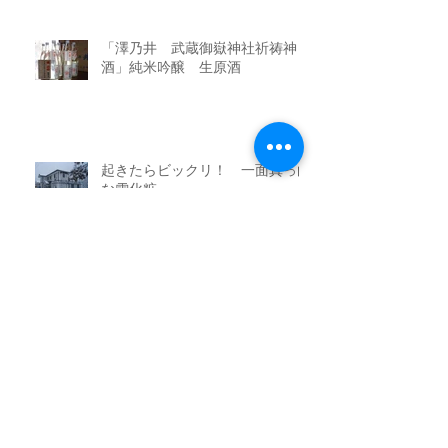
「澤乃井 武蔵御嶽神社祈祷神
酒」純米吟醸 生原酒
起きたらビックリ！ 一面真っ白
な雪化粧
サンゴ礁のごとき天然の舞茸
地酒 花泉酒造の十ロ万(とろまん)