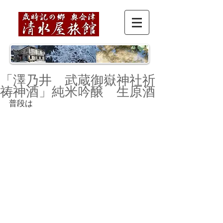
「澤乃井 武蔵御嶽神社祈
祷神酒」純米吟醸 生原酒
普段は