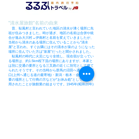
”清水屋旅館”名前の由来
昔、耻風村と言われていた地区の清水が沸く場所に先
祖が住みつきました。時が過ぎ、地区の名前は合併や統
合が進み大川村→伊南村と名前を変えていきましたが、
当初から清水のある場所に住んでいることから”清水
屋”と言われ、すぐお隣にはその清水が泉のようになった
場所に住んでいた方は”泉屋”だったと聞かされました。
耻風村の時代に火災になり全焼し、現在宿が立ってい
る場所は、約1.5km程下流の場所にありますが、本家と
は別に交通の要所となる三叉路の近くに別宅として建て
られたそうです。その当時から群馬の沼田へ通じる上州
口(上州へ通じる道の最寄地)・新潟・栃木・会津を結ぶ
要の場所として行商の方などが”お休み処”として休憩利
用されたことが旅館業の始まりです。1945年(昭和20年)
の終戦後、正式に宿泊業許可を申請し”清水屋”をそのま
ま屋号として清水屋旅館が生まれました。
”耻風(はじかぜ)” 名前の由来
所説あると思われますが、一番面白く上手く出来てい
る言い伝えによると...
標高約千メートルの鬼丸山のふもと舘岩川のせせらぎ
が聞こえる場所に耻風があります。
この地を治めていた河原田氏と攻め込んできた伊達政
宗の軍隊との戦いに、戦う意思の無い住民たちは、作物