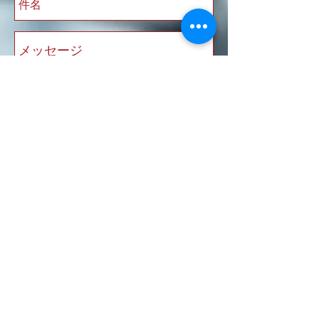
送信
本入力フォームおよびメールでご連絡頂きましたお
客様の個人情報につきましては、
厳重に管理を行っております。
法令等に基づき正規の手続きによって司法捜査機関
による開示要求が行われた場合を除き、
第三者に開示もしくは提供することはございませ
ん。
〒967-0512 福島県南会津郡南会津町耻風
(はじかぜ)字山先６１６－８ 清水屋旅館
TEL：0241-76-2130