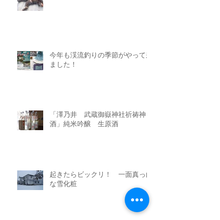
今年も渓流釣りの季節がやって来
ました！
「澤乃井 武蔵御嶽神社祈祷神
酒」純米吟醸 生原酒
起きたらビックリ！ 一面真っ白
な雪化粧