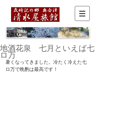
地酒花泉 七月といえば七
ロ万
暑くなってきました。冷たく冷えた七
ロ万で晩酌は最高です！ 