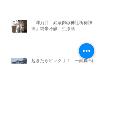
「澤乃井 武蔵御嶽神社祈祷神
酒」純米吟醸 生原酒
起きたらビックリ！ 一面真っ白
な雪化粧
サンゴ礁のごとき天然の舞茸
地酒 花泉酒造の十ロ万(とろまん)