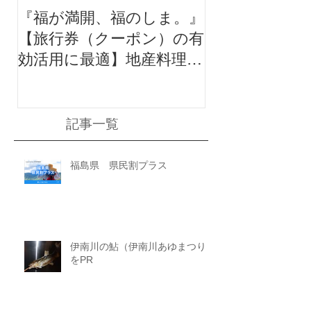
『福が満開、福のしま。』
【旅行券（クーポン）の有
効活用に最適】地産料理に
地酒付き満足ポッキリプラ
ン
記事一覧
福島県 県民割プラス
伊南川の鮎（伊南川あゆまつり）
をPR