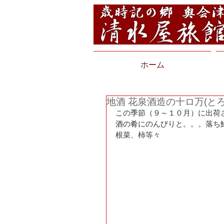
ホーム
地酒 花泉酒造の十ロ万(とろ
この季節（９～１０月）に出荷
酒の肴にのんびりと。。。落ち
根菜、柿等々