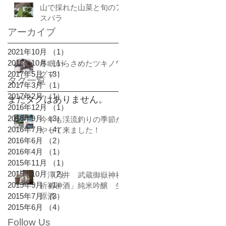
山で採れた山菜と旬のア
スパラ
アーカイブ
2021年10月
（1）
1件の記事
2018年10月
（1）
1件の記事
冬眠からさめたツキノワ
2017年5月
グマ！
（3）
3件の記事
タグ一覧
2017年3月
（1）
1件の記事
2017年2月
（1）
1件の記事
まだタグはありません。
2016年12月
（1）
1件の記事
2016年9月
（3）
3件の記事
今年も渓流釣りの季節が
2016年7月
（4）
4件の記事
やって来ました！
2016年6月
（2）
2件の記事
2016年4月
（1）
1件の記事
2015年11月
（1）
1件の記事
2015年10月
（2）
2件の記事
「澤乃井 武蔵御嶽神社
2015年9月
（1）
1件の記事
祈祷神酒」純米吟醸 生
2015年7月
原酒
（3）
3件の記事
2015年6月
（4）
4件の記事
Follow Us