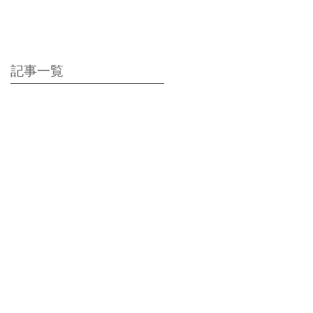
に最適】地産料理に
地酒付き満足ポッキ
リプラン
記事一覧