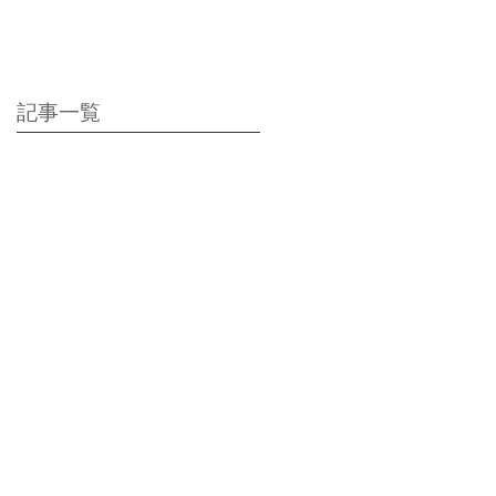
に最適】地産料理に
地酒付き満足ポッキ
リプラン
記事一覧