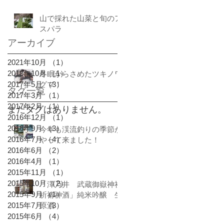
山で採れた山菜と旬のア
スパラ
アーカイブ
2021年10月
（1）
1件の記事
2018年10月
（1）
1件の記事
冬眠からさめたツキノワ
2017年5月
グマ！
（3）
3件の記事
タグ一覧
2017年3月
（1）
1件の記事
2017年2月
（1）
1件の記事
まだタグはありません。
2016年12月
（1）
1件の記事
2016年9月
（3）
3件の記事
今年も渓流釣りの季節が
2016年7月
（4）
4件の記事
やって来ました！
2016年6月
（2）
2件の記事
2016年4月
（1）
1件の記事
2015年11月
（1）
1件の記事
2015年10月
（2）
2件の記事
「澤乃井 武蔵御嶽神社
2015年9月
（1）
1件の記事
祈祷神酒」純米吟醸 生
2015年7月
原酒
（3）
3件の記事
2015年6月
（4）
4件の記事